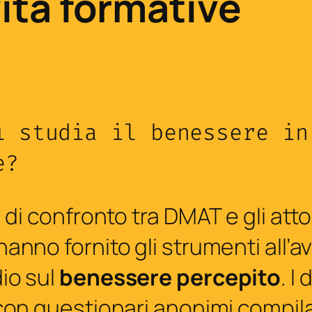
vità formative
i studia il benessere in
re?
i di confronto tra DMAT e gli atto
anno fornito gli strumenti all’av
io sul
benessere percepito
. I 
 con questionari anonimi compila