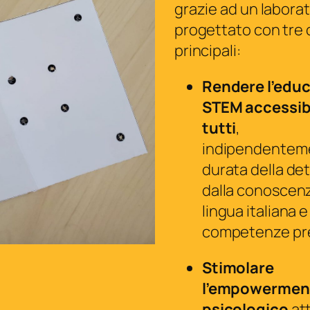
grazie ad un laborat
progettato con tre o
principali:
Rendere l’edu
STEM accessibi
tutti
,
indipendenteme
durata della de
dalla conoscenz
lingua italiana e
competenze pr
Stimolare
l’empowermen
psicologico
at