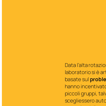
Data l’alta rotazi
laboratorio si è ar
basate sul
proble
hanno incentivato 
piccoli gruppi, ta
scegliessero aut