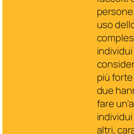
persone 
uso dell
compless
individui
consider
più forte
due hann
fare un’a
individui
altri, ca