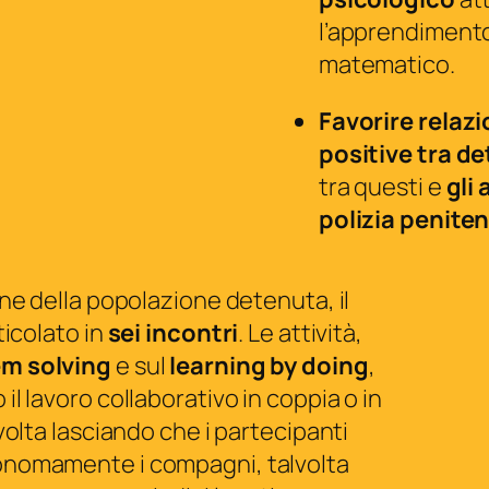
l’apprendiment
matematico.
Favorire relazi
positive tra de
tra questi e
gli 
polizia peniten
one della popolazione detenuta, il
ticolato in
sei incontri
. Le attività,
m solving
e sul
learning by doing
,
il lavoro collaborativo in coppia o in
lvolta lasciando che i partecipanti
onomamente i compagni, talvolta