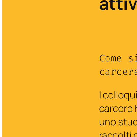
atti
Come s
carce
I colloqu
carcere h
uno stud
raccolti