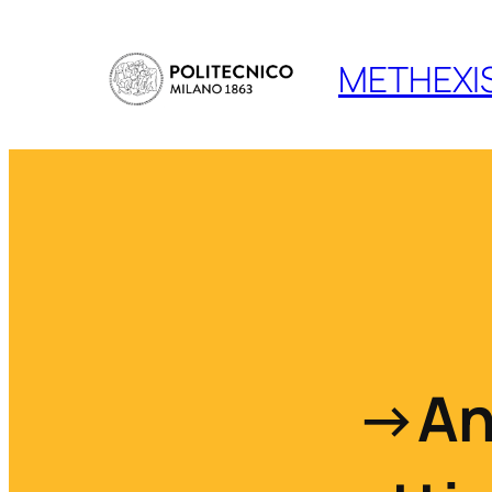
METHEXI
→
An