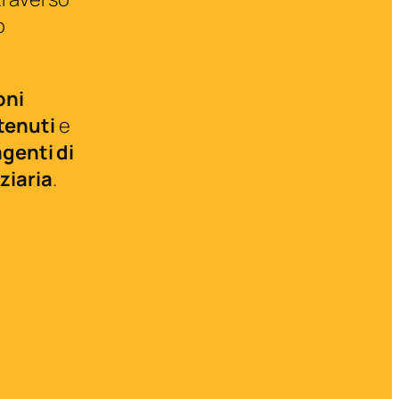
o
oni
tenuti
e
agenti di
ziaria
.