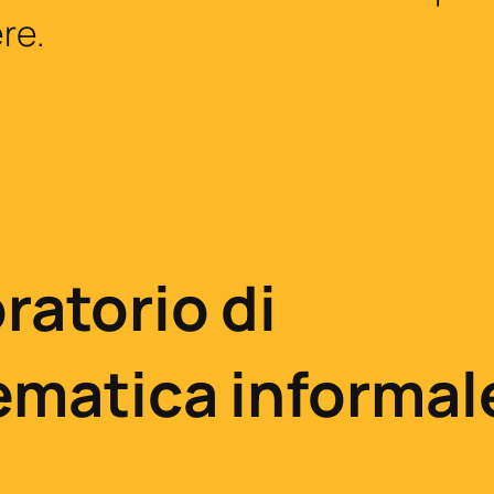
ere.
ratorio di
matica informal