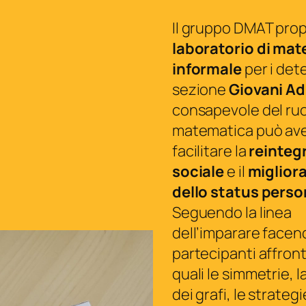
Il gruppo DMAT pro
laboratorio di ma
informale
per i det
sezione
Giovani Ad
consapevole del ruo
matematica può ave
facilitare la
reinteg
sociale
e il
miglior
dello status perso
Seguendo la linea
dell’imparare facend
partecipanti affron
quali le simmetrie, l
dei grafi, le strategi