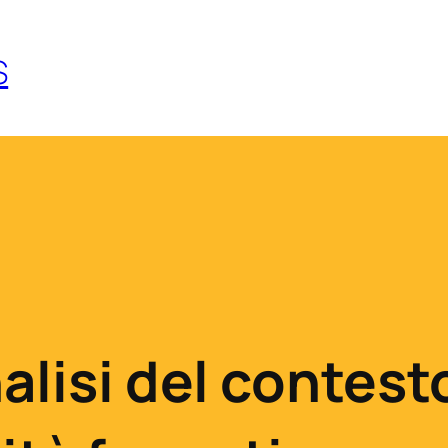
S
alisi del contest