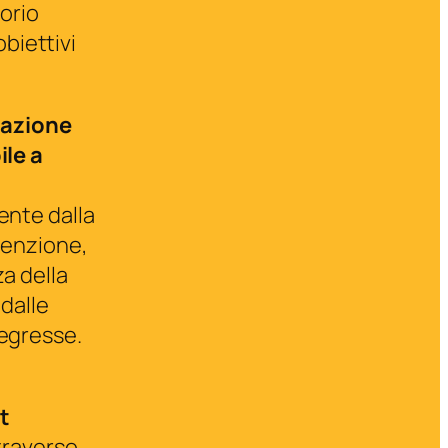
orio
biettivi
cazione
le a
nte dalla
tenzione,
a della
 dalle
egresse.
t
traverso