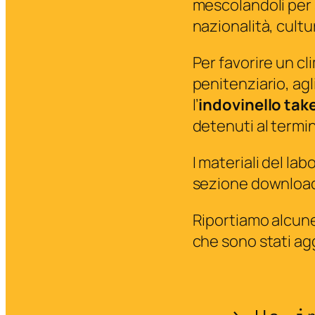
mescolandoli per 
nazionalità, cultur
Per favorire un cl
penitenziario, agl
l’
indovinello ta
detenuti al termin
I materiali del lab
sezione downloa
Riportiamo alcune 
che sono stati ag