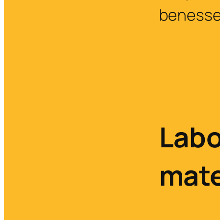
beness
Labo
mate