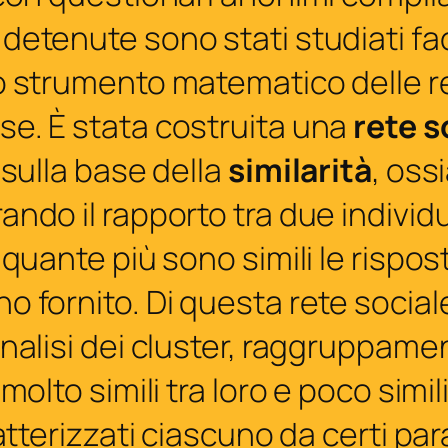
detenute sono stati studiati f
o strumento matematico delle re
e. È stata costruita una
rete s
 sulla base della
similarità
, oss
ando il rapporto tra due individu
 quante più sono simili le rispos
o fornito. Di questa rete social
nalisi dei cluster, raggruppamen
 molto simili tra loro e poco simili
ratterizzati ciascuno da certi par