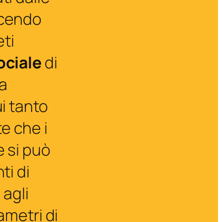
acendo
ti
ociale
di
ia
i tanto
te che i
e si può
ti di
 agli
ametri di