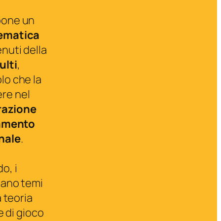
pone un
tematica
enuti della
ulti
,
lo che la
re nel
razione
amento
nale
.
o, i
tano temi
a teoria
e di gioco